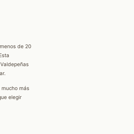
n menos de 20
Esta
e Valdepeñas
ar.
co mucho más
que elegir