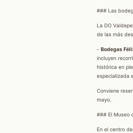
### Las bode
La DO Valdepeñ
de las más de
-
Bodegas Féli
incluyen recorr
histórica en p
especializada 
Conviene reserv
mayo.
### El Museo d
En el centro d