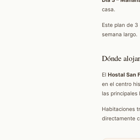
Día 3 – Mañan
casa.
Este plan de 3
semana largo.
Dónde aloja
El
Hostal San 
en el centro hi
las principale
Habitaciones tr
directamente co