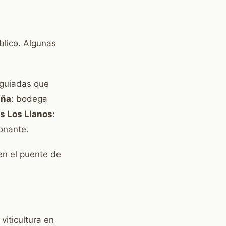
blico. Algunas
 guiadas que
iña
: bodega
s Los Llanos
:
onante.
en el puente de
 viticultura en