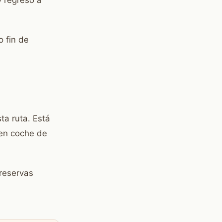
y regreso a
o fin de
ta ruta. Está
 en coche de
 reservas