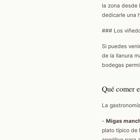
la zona desde 
dedicarle una 
### Los viñed
Si puedes veni
de la llanura 
bodegas permit
Qué comer en
La gastronomía
-
Migas manc
plato típico d
aperitivo para