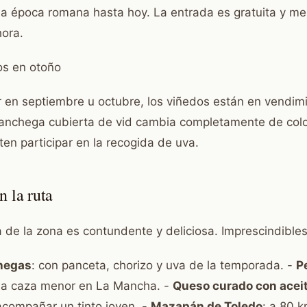
la época romana hasta hoy. La entrada es gratuita y me
hora.
os en otoño
r en septiembre u octubre, los viñedos están en vendimia
manchega cubierta de vid cambia completamente de colo
en participar en la recogida de uva.
 la ruta
 de la zona es contundente y deliciosa. Imprescindibles
hegas
: con panceta, chorizo y uva de la temporada. -
P
e la caza menor en La Mancha. -
Queso curado con acei
 acompañar un tinto joven. -
Mazapán de Toledo
: a 80 k