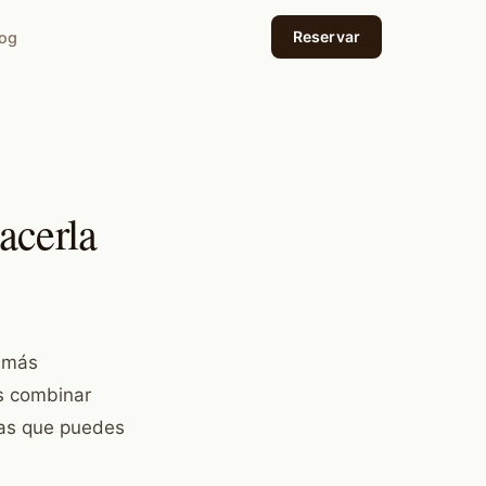
Reservar
log
acerla
s más
s combinar
tas que puedes