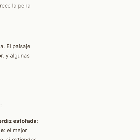
rece la pena
. El paisaje
r, y algunas
:
erdiz estofada
:
te
: el mejor
m, si extiendes